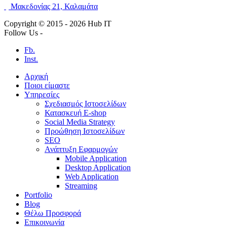
Μακεδονίας 21, Καλαμάτα
Copyright © 2015 -
2026 Hub IT
Follow Us -
Fb.
Inst.
Αρχική
Ποιοι είμαστε
Υπηρεσίες
Σχεδιασμός Ιστοσελίδων
Κατασκευή E-shop
Social Media Strategy
Προώθηση Ιστοσελίδων
SEO
Ανάπτυξη Εφαρμογών
Mobile Application
Desktop Application
Web Application
Streaming
Portfolio
Blog
Θέλω Προσφορά
Επικοινωνία