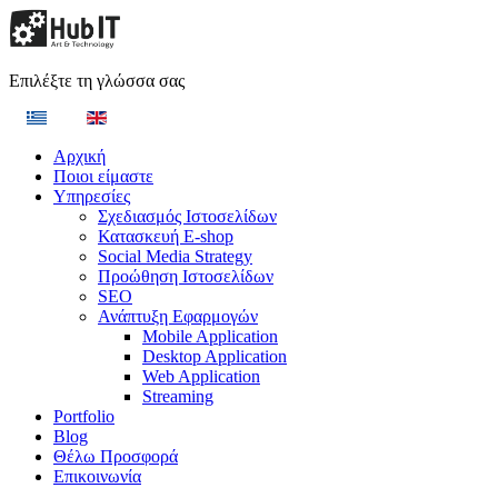
Επιλέξτε τη γλώσσα σας
Αρχική
Ποιοι είμαστε
Υπηρεσίες
Σχεδιασμός Ιστοσελίδων
Κατασκευή E-shop
Social Media Strategy
Προώθηση Ιστοσελίδων
SEO
Ανάπτυξη Εφαρμογών
Mobile Application
Desktop Application
Web Application
Streaming
Portfolio
Blog
Θέλω Προσφορά
Επικοινωνία