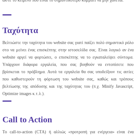
ώστε το κείμενο που είναι το σημαντικότερο κομμάτι να μην χάνεται.
Ταχύτητα
Βελτιώστε την ταχύτητα του website σας γιατί παίζει πολύ σημαντικό ρόλο
στο να μείνει ένας επισκέπτης στην ιστοσελίδα σας. Είναι λογικό αν ένα
website αργεί να φορτώσει, ο επισκέπτης να το εγκαταλείψει σύντομα.
Υπάρχουν διάφορα εργαλεία, που σας βοηθούν να εντοπίσετε που
βρίσκεται το πρόβλημα. Αυτά τα εργαλεία θα σας υποδείξουν τις αιτίες
που καθυστερούν τη φόρτωση του website σας, καθώς και τρόπους
βελτίωσης της απόδοσης και της ταχύτητας του (π.χ. Minify Javascript,
Optimize images κ.τ.λ.).
Call to Action
Το call-to-action (CTA) ή αλλιώς «προτροπή για ενέργεια» είναι ένα