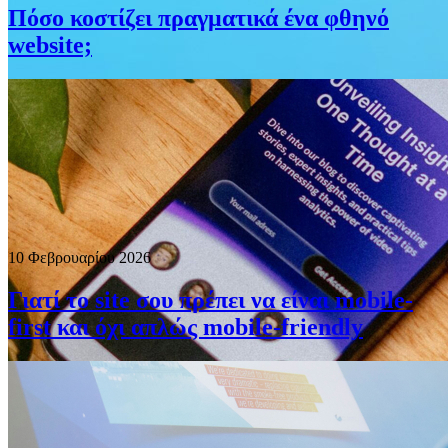
Πόσο κοστίζει πραγματικά ένα φθηνό
website;
10 Φεβρουαρίου 2026
Γιατί το site σου πρέπει να είναι mobile-
first και όχι απλώς mobile-friendly