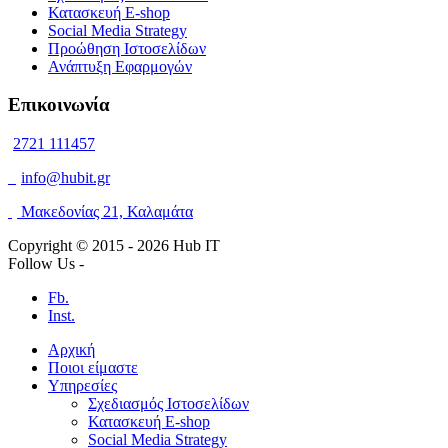
Κατασκευή E-shop
Social Media Strategy
Προώθηση Ιστοσελίδων
Ανάπτυξη Εφαρμογών
Επικοινωνία
2721 111457
info@hubit.gr
Μακεδονίας 21, Καλαμάτα
Copyright © 2015 -
2026 Hub IT
Follow Us -
Fb.
Inst.
Αρχική
Ποιοι είμαστε
Υπηρεσίες
Σχεδιασμός Ιστοσελίδων
Κατασκευή E-shop
Social Media Strategy