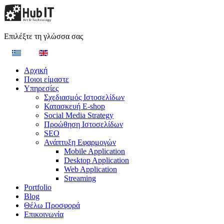
Επιλέξτε τη γλώσσα σας
Αρχική
Ποιοι είμαστε
Υπηρεσίες
Σχεδιασμός Ιστοσελίδων
Κατασκευή E-shop
Social Media Strategy
Προώθηση Ιστοσελίδων
SEO
Ανάπτυξη Εφαρμογών
Mobile Application
Desktop Application
Web Application
Streaming
Portfolio
Blog
Θέλω Προσφορά
Επικοινωνία