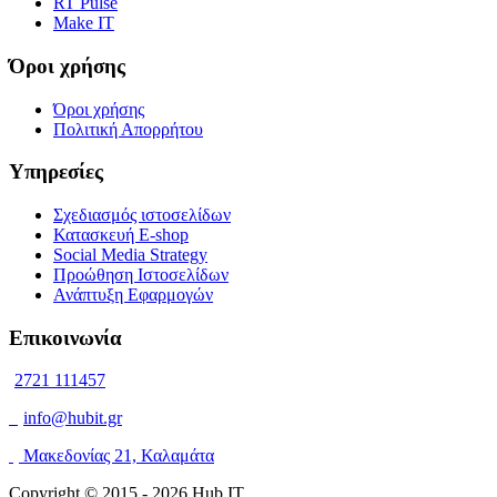
RT Pulse
Make IT
Όροι χρήσης
Όροι χρήσης
Πολιτική Απορρήτου
Υπηρεσίες
Σχεδιασμός ιστοσελίδων
Κατασκευή E-shop
Social Media Strategy
Προώθηση Ιστοσελίδων
Ανάπτυξη Εφαρμογών
Επικοινωνία
2721 111457
info@hubit.gr
Μακεδονίας 21, Καλαμάτα
Copyright © 2015 -
2026 Hub IT