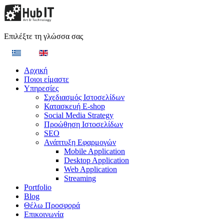
Επιλέξτε τη γλώσσα σας
Αρχική
Ποιοι είμαστε
Υπηρεσίες
Σχεδιασμός Ιστοσελίδων
Κατασκευή E-shop
Social Media Strategy
Προώθηση Ιστοσελίδων
SEO
Ανάπτυξη Εφαρμογών
Mobile Application
Desktop Application
Web Application
Streaming
Portfolio
Blog
Θέλω Προσφορά
Επικοινωνία