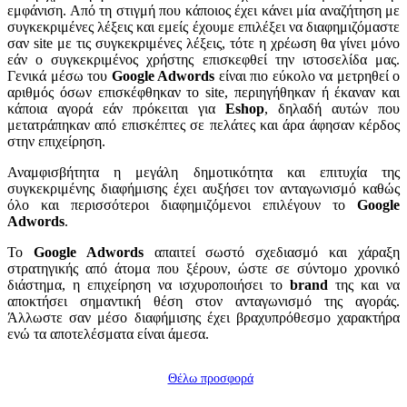
εμφάνιση. Από τη στιγμή που κάποιος έχει κάνει μία αναζήτηση με
συγκεκριμένες λέξεις και εμείς έχουμε επιλέξει να διαφημιζόμαστε
σαν site με τις συγκεκριμένες λέξεις, τότε η χρέωση θα γίνει μόνο
εάν ο συγκεκριμένος χρήστης επισκεφθεί την ιστοσελίδα μας.
Γενικά μέσω του
Google Adwords
είναι πιο εύκολο να μετρηθεί ο
αριθμός όσων επισκέφθηκαν το site, περιηγήθηκαν ή έκαναν και
κάποια αγορά εάν πρόκειται για
Eshop
, δηλαδή αυτών που
μετατράπηκαν από επισκέπτες σε πελάτες και άρα άφησαν κέρδος
στην επιχείρηση.
Αναμφισβήτητα η μεγάλη δημοτικότητα και επιτυχία της
συγκεκριμένης διαφήμισης έχει αυξήσει τον ανταγωνισμό καθώς
όλο και περισσότεροι διαφημιζόμενοι επιλέγουν το
Google
Adwords
.
Το
Google Adwords
απαιτεί σωστό σχεδιασμό και χάραξη
στρατηγικής από άτομα που ξέρουν, ώστε σε σύντομο χρονικό
διάστημα, η επιχείρηση να ισχυροποιήσει το
brand
της και να
αποκτήσει σημαντική θέση στον ανταγωνισμό της αγοράς.
Άλλωστε σαν μέσο διαφήμισης έχει βραχυπρόθεσμο χαρακτήρα
ενώ τα αποτελέσματα είναι άμεσα.
Θέλω προσφορά