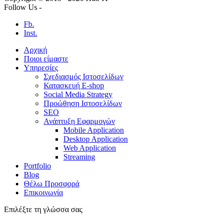
Follow Us -
Fb.
Inst.
Αρχική
Ποιοι είμαστε
Υπηρεσίες
Σχεδιασμός Ιστοσελίδων
Κατασκευή E-shop
Social Media Strategy
Προώθηση Ιστοσελίδων
SEO
Ανάπτυξη Εφαρμογών
Mobile Application
Desktop Application
Web Application
Streaming
Portfolio
Blog
Θέλω Προσφορά
Επικοινωνία
Επιλέξτε τη γλώσσα σας