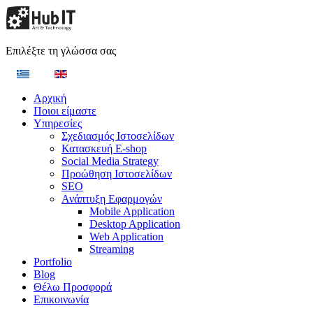
Επιλέξτε τη γλώσσα σας
Αρχική
Ποιοι είμαστε
Υπηρεσίες
Σχεδιασμός Ιστοσελίδων
Κατασκευή E-shop
Social Media Strategy
Προώθηση Ιστοσελίδων
SEO
Ανάπτυξη Εφαρμογών
Mobile Application
Desktop Application
Web Application
Streaming
Portfolio
Blog
Θέλω Προσφορά
Επικοινωνία