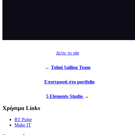
Δείτε το site
←
Tolmi Sailing Team
Επιστροφή στο portfolio
5 Elements Studio
→
Χρήσιμα Links
RT Pulse
Make IT