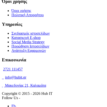
Όροι χρήσης
Όροι χρήσης
Πολιτική Απορρήτου
Υπηρεσίες
Σχεδιασμός ιστοσελίδων
Κατασκευή E-shop
Social Media Strategy
Προώθηση Ιστοσελίδων
Ανάπτυξη Εφαρμογών
Επικοινωνία
2721 111457
info@hubit.gr
Μακεδονίας 21, Καλαμάτα
Copyright © 2015 -
2026 Hub IT
Follow Us -
Fb.