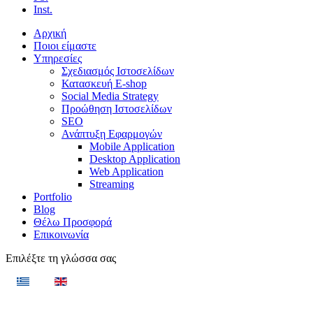
Inst.
Αρχική
Ποιοι είμαστε
Υπηρεσίες
Σχεδιασμός Ιστοσελίδων
Κατασκευή E-shop
Social Media Strategy
Προώθηση Ιστοσελίδων
SEO
Ανάπτυξη Εφαρμογών
Mobile Application
Desktop Application
Web Application
Streaming
Portfolio
Blog
Θέλω Προσφορά
Επικοινωνία
Επιλέξτε τη γλώσσα σας