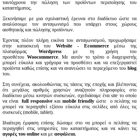
ταυτόχρονα την πώληση των προϊόντων περιποίησης του
καταστήματος.
Ξεκινήσαμε με μια σχολαστική έρευνα στο διαδίκτυο ώστε να
αναλύσουμε τον ανταγωνισμό που υπάρχει στους χώρους
αισθητικής και πώλησης προϊόντων.
Έχοντας πλέον πλήρη εικόνα του ανταγωνισμού, προχωρήσαμε
στην κατασκευή του
Website - Ecommerce
μέσω της
πλατφόρμας
Wordpress
με τη χρήση του
προσθέτου
Woocommerce
. Με αυτόν το τρόπο ο διαχειριστής
μπορεί εύκολα και γρήγορα να προσθέσει και να επεξεργαστεί
προϊόντα καθώς επίσης και να ανανεώσει το περιεχόμενο του
blog
του.
Στη συνέχεια, ακολουθώντας τις τάσεις της εποχής και βλέποντας
ότι μεγάλος αριθμός χρηστών αναζητούν πληροφορίες στο
διαδίκτυο μέσω κινητών συσκευών, σχεδιάσαμε ένα site το οποίο
να είναι
full responsive
και
mobile friendly
ώστε ο πελάτης να
μπορεί να περιηγηθεί εξίσου εύκολα στις σελίδες από όλες τις
συσκευές (mobile, tablet).
Ιδιαίτερη έμφαση επίσης δώσαμε στο να μπορεί ο πελάτης να
περιηγηθεί στις υπηρεσίες του καταστήματος και να κάνει τις
αγορές του online
και με
ασφάλεια.